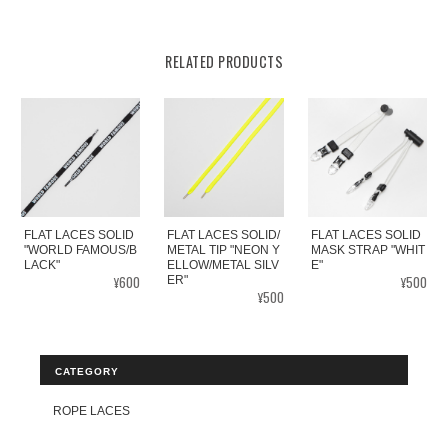
RELATED PRODUCTS
FLAT LACES SOLID
FLAT LACES SOLID/
FLAT LACES SOLID
"WORLD FAMOUS/B
METAL TIP "NEON Y
MASK STRAP "WHIT
LACK"
ELLOW/METAL SILV
E"
¥600
¥500
ER"
¥500
CATEGORY
ROPE LACES