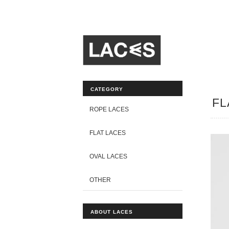
CATEGORY
FL
ROPE LACES
FLAT LACES
OVAL LACES
OTHER
ABOUT LACES