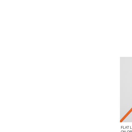
FLAT 
ON OR