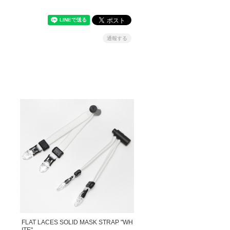
通報する
FLAT LACES SOLID MASK STRAP "WH
ITE"