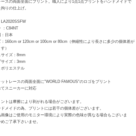
レースの両面全面にプリント。職人により1点1点プリントをハンドメイドで
た拘りの仕上げ。
LA2020SSFW
 ：C84NT
国：日本
：160cm or 120cm or 100cm or 80cm（伸縮性により長さに多少の個体差が
ます）
サイズ：8mm
サイズ：3mm
：ポリエステル
ットレースの両面全面に"WORLD FAMOUS"のロゴをプリント
べてスニーカーに対応
リントは摩擦により剥がれる場合がございます。
ンドメイドの為、プリントには若干の個体差がございます。
品画像はご使用のモニター環境により実際の色味が異なる場合もございま
予めご了承下さいませ。