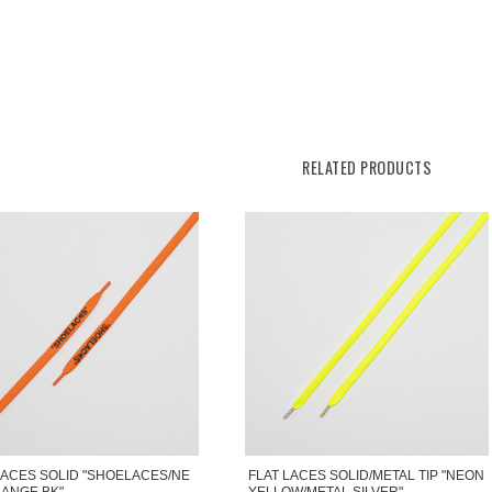
RELATED PRODUCTS
LACES SOLID "SHOELACES/NE
FLAT LACES SOLID/METAL TIP "NEON
ANGE BK"
YELLOW/METAL SILVER"