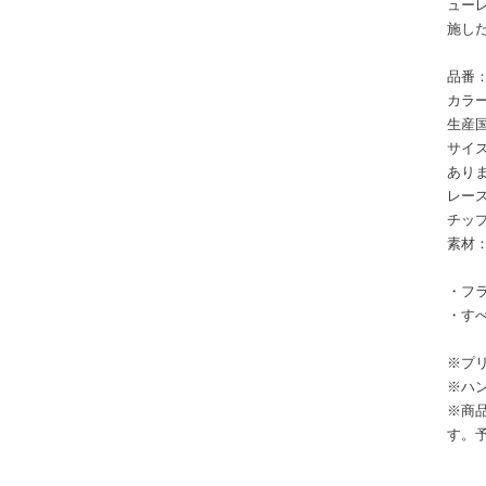
ュー
施し
品番：
カラー
生産
サイズ
あり
レース
チップ
素材
・フラ
・す
※プ
※ハ
※商
す。