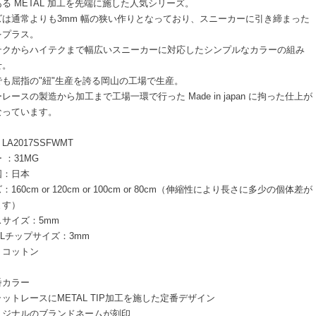
る METAL 加工を先端に施した人気シリーズ。
ズは通常よりも3mm 幅の狭い作りとなっており、スニーカーに引き締まった
をプラス。
テクからハイテクまで幅広いスニーカーに対応したシンプルなカラーの組み
せ。
でも屈指の"紐"生産を誇る岡山の工場で生産。
レースの製造から加工まで工場一環で行った Made in japan に拘った仕上が
なっています。
LA2017SSFWMT
 ：31MG
国：日本
：160cm or 120cm or 100cm or 80cm（伸縮性により長さに多少の個体差が
ます）
サイズ：5mm
ALチップサイズ：3mm
：コットン
番カラー
ットレースにMETAL TIP加工を施した定番デザイン
リジナルのブランドネームが刻印