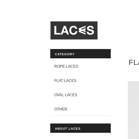
CATEGORY
FL
ROPE LACES
FLAT LACES
OVAL LACES
OTHER
ABOUT LACES