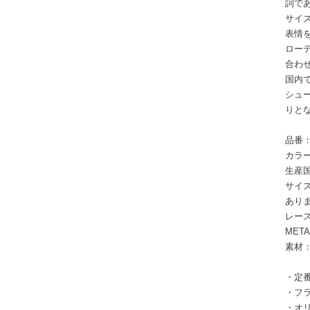
詞であ
サイ
表情
ロー
合わ
国内
シュー
りと
品番：
カラー
生産
サイズ
あり
レース
MET
素材
・定
・フラ
・オ