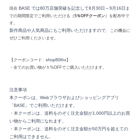
BASE では80万店舗突破を記念して
8月30日～9月16日
現在
ま
での期間限定でご利用いただける［
5％OFF
クーポン
］を配布中で
す。
新作商品や人気商品にもご利用いただけますので、
この機会に
ぜひご利用くださいませ。
shop80thx
【クーポンコード :
】
・全てのお買い物が５%OFFでご購入いただけます。
注意事項
本クーポンは、Webブラウザおよびショッピングアプリ
「BASE」でご利用いただけます。
・本クーポンは、送料をのぞく注文金額が1,000円以上のお買
い物からご利用になれます。
・本クーポンは、送料をのぞく注文金額が50万円を超えての
ご利用はできません。