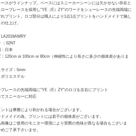
レースがラインナップ。ベースにはスニーカーシーンには欠かせない存在と
たロープレースを採用し"YE（E）ZY"のワードをシューレースの先端両端に
ぞれプリント。ロゴ部分は職人により1点1点プリントをハンドメイドで施し
りの仕上げ。
LA2018AWRY
 ：02NT
国：日本
：120cm or 100cm or 80cm（伸縮性により長さに多少の個体差がありま
サイズ：5mm
：ポリエステル
プレースの先端両端に"YE（E）ZY"のロゴを左右にプリント
べてスニーカーに対応
リントは摩擦により剥がれる場合がございます。
ンドメイドの為、プリントには若干の個体差がございます。
品画像はご使用のモニター環境により実際の色味が異なる場合もございま
予めご了承下さいませ。