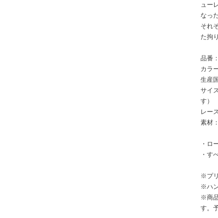
ュー
なっ
それ
た拘
品番：
カラー
生産
サイズ
す）
レース
素材
・ロー
・す
※プ
※ハ
※商
す。