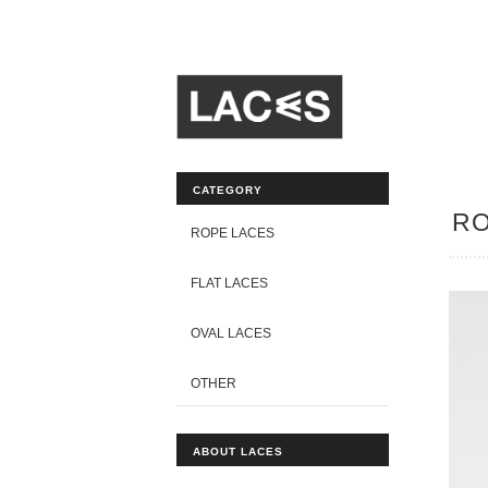
CATEGORY
RO
ROPE LACES
FLAT LACES
OVAL LACES
OTHER
ABOUT LACES