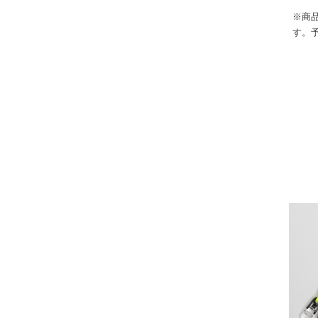
※商
す。