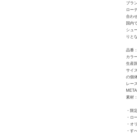
ブラン
ロー
合わ
国内
シュー
りと
品番：
カラー
生産
サイズ：
の個
レース
MET
素材
・限
・ロー
・オ
・す