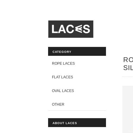
CATEGORY
RO
ROPE LACES
SI
FLAT LACES
OVAL LACES
OTHER
ABOUT LACES