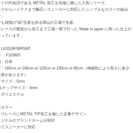
ドの代名詞である METAL 加工を先端に施した人気シリーズ。
テクからハイテクまで幅広いスニーカーに対応したシンプルなカラーの組み
せ。
でも屈指の"紐"生産を誇る岡山の工場で生産。
レースの製造から加工まで工場一環で行った Made in japan に拘った仕上が
なっています。
LA2018FWRSMT
 ：F103MS
国：日本
160cm or 140cm or 120cm or 100cm or 80cm（伸縮性により長さに多少
体差があります）
サイズ：5mm
ALチップサイズ：3mm
：ポリエステル
定カラー
プレースにMETAL TIP加工を施した定番デザイン
リジナルのブランドネームが刻印
べてスニーカーに対応