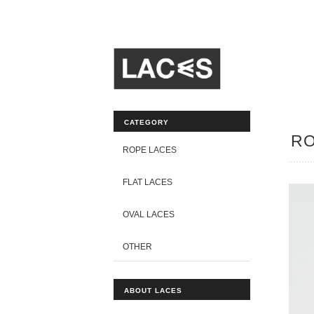
CATEGORY
RO
ROPE LACES
FLAT LACES
OVAL LACES
OTHER
ABOUT LACES