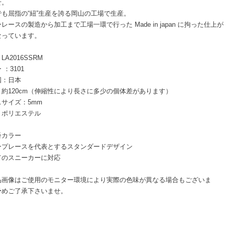
せ。
でも屈指の“紐”生産を誇る岡山の工場で生産。
レースの製造から加工まで工場一環で行った Made in japan に拘った仕上が
なっています。
LA2016SSRM
 ：3101
国：日本
：約120cm（伸縮性により長さに多少の個体差があります）
サイズ：5mm
：ポリエステル
番カラー
ープレースを代表とするスタンダードデザイン
てのスニーカーに対応
品画像はご使用のモニター環境により実際の色味が異なる場合もございま
予めご了承下さいませ。