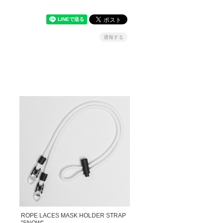
通報する
ROPE LACES MASK HOLDER STRAP
"SNOW"