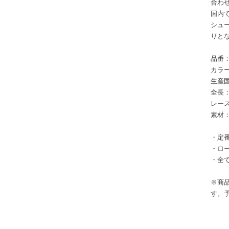
合わ
国内
シュー
りと
品番：
カラー
生産
全長
レース
素材
・定
・ロ
・全
※商
す。